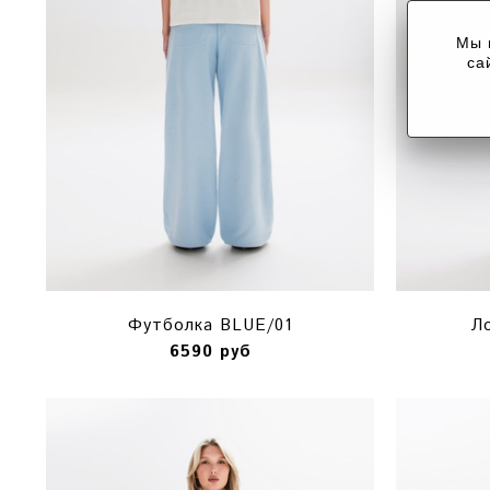
Мы 
са
Футболка BLUE/01
Л
6590 руб