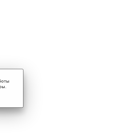
боты
ры.