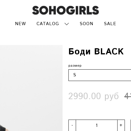
NEW
CATALOG
SOON
SALE
Боди BLACK
размер
2990.00 руб
4
-
+