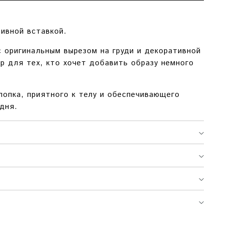
ивной вставкой.
 оригинальным вырезом на груди и декоративной
р для тех, кто хочет добавить образу немного
лопка, приятного к телу и обеспечивающего
дня.
ОБХВАТ БЕДЕР
ДЛИНА ИЗДЕЛИЯ
91 СМ.
74 СМ.
94 СМ.
75 СМ.
97 СМ.
76 СМ.