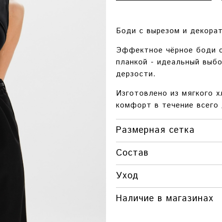
Боди с вырезом и декорат
Эффектное чёрное боди с
планкой - идеальный выбо
дерзости.
Изготовлено из мягкого х
комфорт в течение всего 
Размерная сетка
РАЗМЕР
ОБХВАТ ГРУДИ
Состав
XS
76-78 СМ.
Уход
S
78-80 СМ.
M
80-82 СМ.
Наличие в магазинах
Красноярск