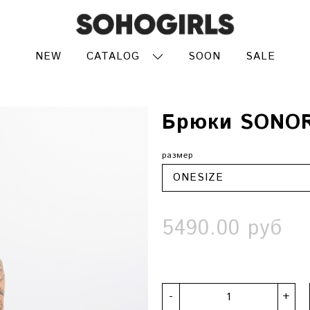
NEW
CATALOG
SOON
SALE
Брюки SONO
размер
5490.00 руб
-
+