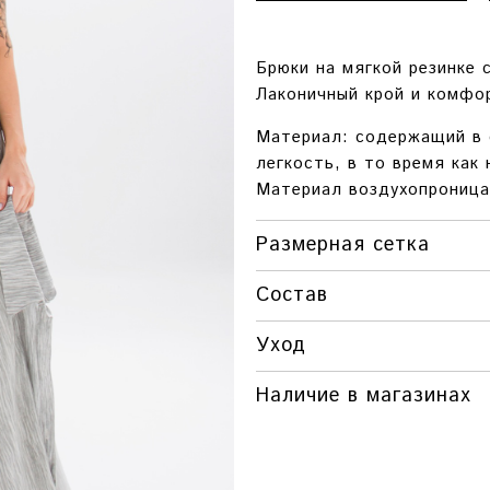
Брюки на мягкой резинке 
Лаконичный крой и комфо
Материал: содержащий в 
легкость, в то время как
Материал воздухопроница
Размерная сетка
ОБХ
Состав
РАЗМЕР
БЕ
Уход
ONESIZE
ДО 12
Наличие в магазинах
Красноярск
Г. КРАСНОЯРСК, ПР. МИРА, 8