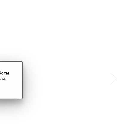
боты
ры.