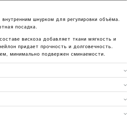
с внутренним шнурком для регулировки объёма.
ртная посадка.
составе вискоза добавляет ткани мягкость и
 нейлон придает прочность и долговечность.
ем, минимально подвержен сминаемости.
ВАТ
ОБХВАТ ТАЛИИ
ДЛИНА ИЗДЕЛИЯ
ДЕР
0 СМ.
ДО 98 СМ.
112 СМ.
0 / УЛ. ВЕЙНБАУМА, 28