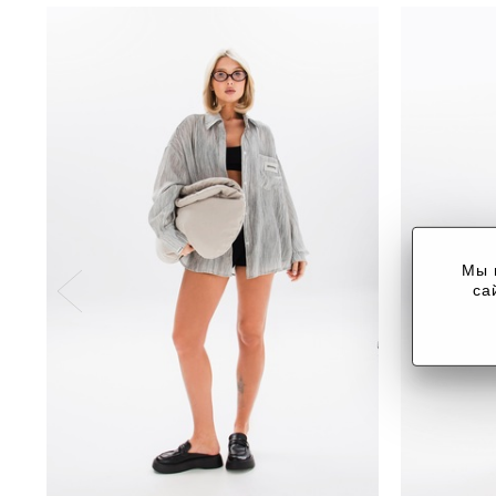
Мы 
са