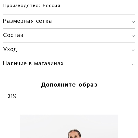
Производство: Россия
Размерная сетка
ДЛИНА
ОБХВАТ
ДЛИНА
Состав
РАЗМЕР
ИЗДЕЛИЯ
ГРУДИ
РУКАВА
ONESIZE
70 СМ.
106-108 СМ.
24,5 СМ.
Уход
Наличие в магазинах
Товара нет в наличии
Дополните образ
31%