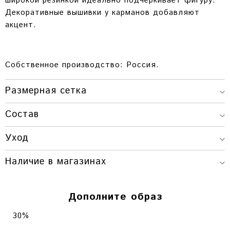
широкой резинкой идеально подчеркивает фигуру.
Декоративные вышивки у карманов добавляют
акцент.
Собственное производство: Россия.
Размерная сетка
ДЛИНА
ОБХВАТ
ОБХВАТ
Состав
РАЗМЕР
ИЗДЕЛИЯ
ТАЛИИ
БЕДЕР
XS-S
36 СМ.
60-64 СМ.
85-95 СМ.
Уход
S-M
37 СМ.
64-68 СМ.
95-100 СМ.
Наличие в магазинах
Красноярск
Дополните образ
Г. КРАСНОЯРСК, ПР. МИРА, 80 / УЛ.
ВЕЙНБАУМА, 28
30%