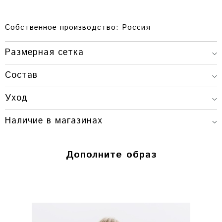
Собственное производство: Россия
Размерная сетка
Состав
РАЗМЕР
ВЫСОТА
ШИРИНА
Уход
ONESIZE
53 СМ.
65 СМ.
Наличие в магазинах
Красноярск
Дополните образ
Г. КРАСНОЯРСК, ПР. МИРА, 80 / УЛ.
ВЕЙНБАУМА, 28