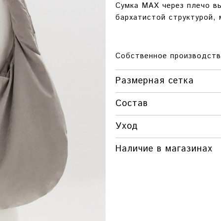
Сумка MAX через плечо вы
бархатистой структурой,
Собственное производств
Размерная сетка
Состав
РАЗМЕР
ВЫСОТА
ШИРИН
Уход
ONESIZE
53 СМ.
65 СМ.
Наличие в магазинах
Товара нет в наличии