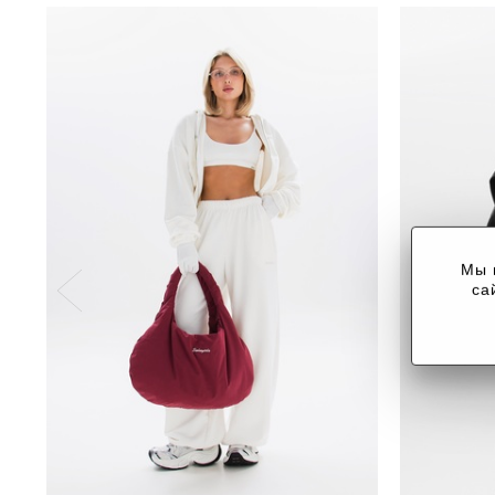
Мы 
са