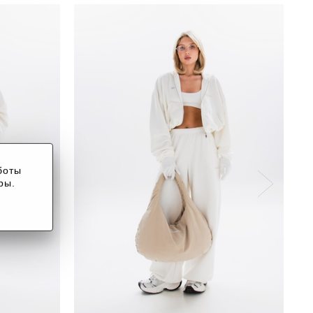
боты
ры.