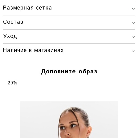
Размерная сетка
Состав
ДЛИНА
ОБХВАТ
ДЛИНА РУКАВА(ОТ
РАЗМЕР
ИЗДЕЛИЯ
ГРУДИ
ГОРЛОВИНЫ)
Уход
ONESIZE
72 СМ.
144 СМ.
85 СМ.
Наличие в магазинах
Товара нет в наличии
Дополните образ
29%