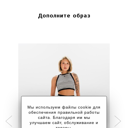
ДО 90
ДО 70
Красноярск
ONESIZE
12 СМ.
СМ.
СМ.
Дополните образ
Г. КРАСНОЯРСК, ПР. МИРА, 80 / УЛ.
ВЕЙНБАУМА, 28
Мы используем файлы cookie для
обеспечения правильной работы
сайта. Благодаря им мы
улучшаем сайт, обслуживание и
товары.