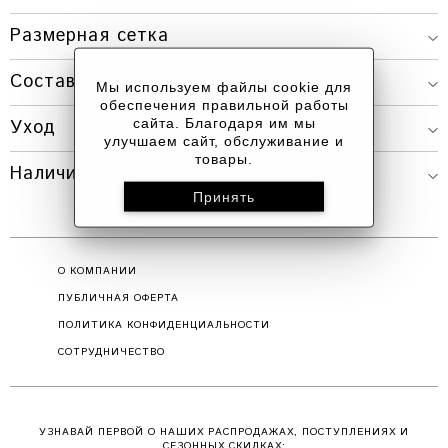
Размерная сетка
Состав
ДЛИНА
ОБХВАТ
Мы используем файлы cookie для
РАЗМЕР
обеспечения правильной работы
ИЗДЕЛИЯ
ГРУДИ
сайта. Благодаря им мы
Уход
улучшаем сайт, обслуживание и
товары.
XS-S
54 СМ.
ДО 78 СМ.
Наличие в магазинах
Красноярск
S-M
56 СМ.
ДО 80 СМ.
Г. КРАСНОЯРСК, ПР. МИРА, 80 / УЛ.
ВЕЙНБАУМА, 28
О КОМПАНИИ
ПУБЛИЧНАЯ ОФЕРТА
ПОЛИТИКА КОНФИДЕНЦИАЛЬНОСТИ
СОТРУДНИЧЕСТВО
УЗНАВАЙ ПЕРВОЙ О НАШИХ РАСПРОДАЖАХ, ПОСТУПЛЕНИЯХ И
СЕЗОННЫХ СКИДКАХ: