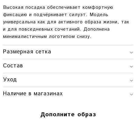
Высокая посадка обеспечивает комфортную
фиксацию и подчёркивает силуэт. Модель
универсальна как для активного образа жизни, так
и для повседневных сочетаний. Дополнена
минималистичным логотипом снизу.
Размерная сетка
ОБХВАТ
ОБХВАТ
ДЛИНА
Состав
РАЗМЕР
ТАЛИИ
БЕДЕР
ИЗДЕЛИЯ
58-64
88-96
Уход
XS-S
36 СМ.
СМ.
СМ.
Наличие в магазинах
64-72
96-104
S-M
37 СМ.
СМ.
СМ.
Красноярск
Дополните образ
Г. КРАСНОЯРСК, ПР. МИРА, 80 / УЛ.
ВЕЙНБАУМА, 28