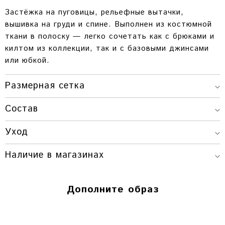
Застёжка на пуговицы, рельефные вытачки,
вышивка на груди и спине. Выполнен из костюмной
ткани в полоску — легко сочетать как с брюками и
килтом из коллекции, так и с базовыми джинсами
или юбкой.
Размерная сетка
РАЗМЕР
ДЛИНА ИЗДЕЛИЯ
ОБХВАТ ГРУДИ
Состав
ONESIZE
46 СМ.
90 СМ.
Уход
Наличие в магазинах
Красноярск
Дополните образ
Г. КРАСНОЯРСК, ПР. МИРА, 80 / УЛ.
ВЕЙНБАУМА, 28