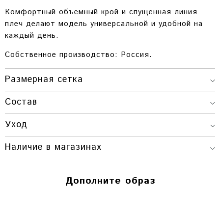
Комфортный объемный крой и спущенная линия
плеч делают модель универсальной и удобной на
каждый день.
Собственное производство: Россия.
Размерная сетка
Состав
ДЛИНА
ОБХВАТ
ДЛИНА
РАЗМЕР
ИЗДЕЛИЯ
ГРУДИ
РУКАВА
Уход
ONESIZE
70 СМ.
ДО 130 СМ.
76 СМ.
Наличие в магазинах
Красноярск
Дополните образ
Г. КРАСНОЯРСК, ПР. МИРА, 80 / УЛ.
ВЕЙНБАУМА, 28